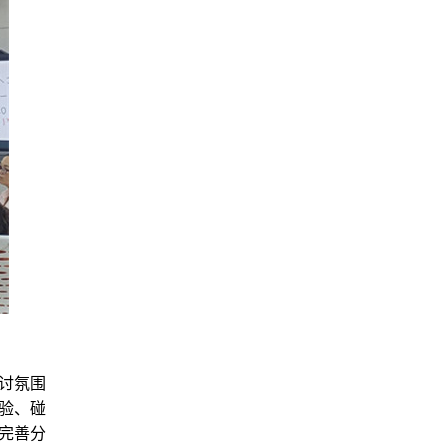
讨氛围
验、碰
完善分