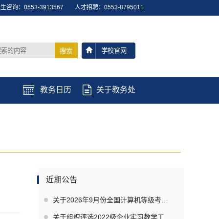
生咨询：0553-3913567
人才招聘：0553-8795011
学校官网
搜索
教务日历
关于教务处
近期公告
关于2026年9月份全国计算机等级考试（NCRE）报名的通知
关于组织评选2022级企业实习教学工作先进个人及优秀实习指导教师的公示